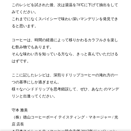
このレシピを試された後、次は湯温を78℃に下げて抽出をして
みてください。
これまでになくスパイシーで味わい深いマンデリンを発見でき
ると思います。
コーヒーは、時間の経過によって移りかわるカラフルさを楽し
む飲み物でもあります。
そんな味わい方を知っている方なら、きっと喜んでいただける
はずです。
ここに記したレシピは、深煎りドリップコーヒーの淹れ方の一
つの基準にしか過ぎません。
様々なハンドドリップを思考錯誤して、ぜひ、あなた のマンデ
リンと出逢ってください。
守本 雅美
（株）徳山コーヒーボーイ テイスティング・マネージャー / 光
店 店長