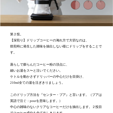
第２投。
【深煎り】ドリップコーヒーの淹れ方で大切なのは、
焙煎時に発生した雑味を抽出しない様にドリップをすることで
す。
蒸らしで膨らんだコーヒー粉の頂点に、
細いお湯をス〜と注いでください。
ケトルを動かさずドリッパーの中心だけを目掛け、
210ml全ての湯を注ぎきりましょう。
このドリップ方法を『センター・プア』と言います。（プアは
英語で注ぐ：pourを意味します。）
中心の雑味のないクリアなコーヒーだけを抽出します。２投目
でコーヒー成分を全て出しきります。