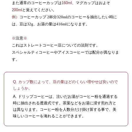
また通常のコーヒーカップは
160ml
、マグカップはおよそ
200ml
と覚えてください。
例）
コーヒーカップ 2杯分320mlのコーヒーを抽出したい時に
は、豆は32g、お湯の量は416mlになります。
※
注意
※
これはストレートコーヒー豆についての法則です。
スペシャルティコーヒーやアイスコーヒーでは配分が異なりま
す。
Q. カップ数によって、豆の量はどのくらい増やせば良いので
しょうか。
A. ドリップコーヒーは、注いだお湯がコーヒー粉を通過する
時に抽出される透過式です。茶葉などをお湯に浸す煎れ方と
は異なります。コーヒー粉を人数分だけ掛け算する事で、美
味しいコーヒーを淹れることができます。