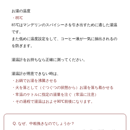
お湯の温度
・85℃
85℃はマンデリンのスパイシーさを引き出すために適した湯温
です。
また低めに温度設定をして、コーヒー液が一気に抽出されるの
を防ぎます。
湯温計をお持ちなら正確に測ってください。
湯温計が用意できない時は、
・お鍋でお湯を沸騰させる
・火を落として（ぐつぐつの状態から）お湯を落ち着かせる
・常温のケトルに指定の湯量を注ぐ（常温に注意）
・その過程で湯温はおよそ90℃前後になります。
Q. なぜ、中粗挽きなのでしょうか？