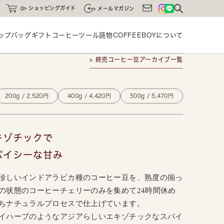
ショッピングガイド
0
メールマガジン
ップバッグ
ギフト
コーヒーツール
読物
COFFEEBOYに
ついて
> 終売コーヒー豆アーカイブ一覧
200g / 2,520円
400g / 4,420円
500g / 5,470円
キゾチックで
パイシーな甘み
珍しいインドアラビカ種のコーヒー豆を、熟度の揃っ
の状態のコーヒーチェリーのみを集めて24時間休め
ちナチュラルプロセスで仕上げています。
イハーブのようなアジアらしいエキゾチックなスパイ