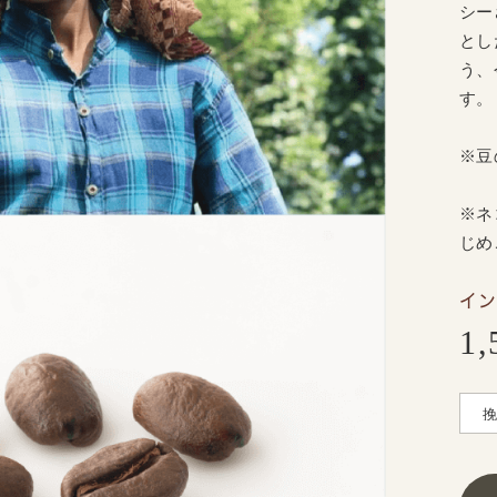
シー
とし
う、
す。
※豆
※ネ
じめ
イン
1