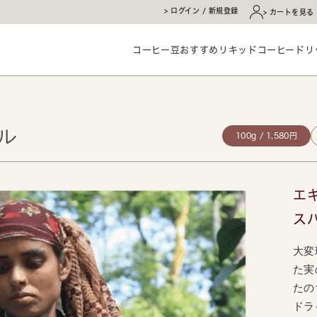
ログイン / 新規登録
カートを見る
コーヒー豆
おすすめ
リキッドコーヒー
ドリ
ル
100g / 1,580円
エ
ス
大変
た実
たの
ドラ