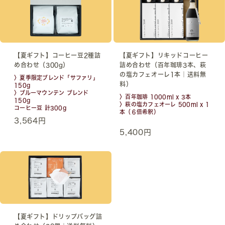
【夏ギフト】コーヒー豆2種詰
【夏ギフト】リキッドコーヒー
め合わせ（300g）
詰め合わせ（百年珈琲3本、萩
の塩カフェオーレ1本｜送料無
〉夏季限定ブレンド「サファリ」
料）
150g
〉ブルーマウンテン ブレンド
〉百年珈琲 1000ml x 3本
150g
〉萩の塩カフェオーレ 500ml x 1
コーヒー豆 計300g
本（６倍希釈）
3,564円
5,400円
【夏ギフト】ドリップバッグ詰