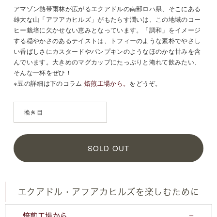
アマゾン熱帯雨林が広がるエクアドルの南部ロハ県、そこにある
雄大な山「アフアカヒルズ」がもたらす潤いは、この地域のコー
ヒー栽培に欠かせない恵みとなっています。「調和」をイメージ
する穏やかさのあるテイストは、トフィーのような素朴でやさし
い香ばしさにカスタードやパンプキンのようなほのかな甘みを含
んでいます。大きめのマグカップにたっぷりと淹れて飲みたい、
そんな一杯をぜひ！
※豆の詳細は
下のコラム
焙煎工場から。
をどうぞ。
SOLD OUT
エクアドル・アフアカヒルズを楽しむために
焙煎工場から。