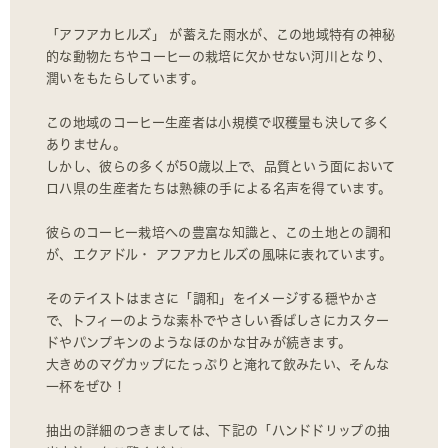
「アフアカヒルズ」 が蓄えた雨水が、この地域特有の神秘
的な動物たちやコーヒーの栽培に欠かせない河川となり、
潤いをもたらしています。
この地域のコーヒー生産者は小規模で収穫量も決して多く
ありません。
しかし、彼らの多くが50歳以上で、品質という面において
ロハ県の生産者たちは熟練の手による名声を得ています。
彼らのコーヒー栽培への豊富な知識と、この土地との調和
が、エクアドル・ アフアカヒルズの風味に表れています。
そのテイストはまさに「調和」をイメージする穏やかさ
で、トフィーのような素朴でやさしい香ばしさにカスター
ドやパンプキンのようなほのかな甘みが続きます。
大きめのマグカップにたっぷりと淹れて飲みたい、そんな
一杯をぜひ！
抽出の詳細のつきましては、下記の「ハンドドリップの抽