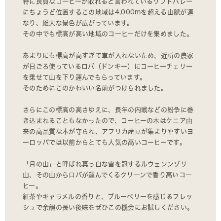
特に良質なコーヒーが取れると言われているリフトバレー
にちょうど位置するこの地域は4,000mを超える山脈が連
なり、雄大な景色が広がっています。
その中でも標高が高い地域のコーヒーだけを集めました。
あまりにも標高が高すぎて車が入れないため、近所の農家
が日ごろ使っているロバ（ドンキー）にコーヒーチェリー
を乗せて山を下り運んでもらっています。
そのためにこのかわいい名前がつけられました。
さらにこの標高の高さゆえに、長年の内戦などの紛争に巻
き込まれることもなかったので、コーヒーの木はケニア由
来の高品質な木が守られ、アフリカ産豆が集まりやすいヨ
ーロッパでは以前からとても人気の高いコーヒーです。
「月の山」と呼ばれ真っ白な雪を冠するルウェンンゾリ
山、その山からロバが運んでくるクリーンで香り高いコー
ヒー。
紅茶やキャラメルの香りと、ブルーベリーを感じるフレッ
シュで余韻の長い後味をぜひこの機会にお試しください。