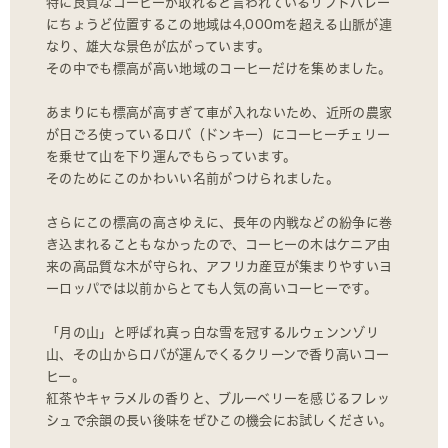
特に良質なコーヒーが取れると言われているリフトバレー
にちょうど位置するこの地域は4,000mを超える山脈が連
なり、雄大な景色が広がっています。
その中でも標高が高い地域のコーヒーだけを集めました。
あまりにも標高が高すぎて車が入れないため、近所の農家
が日ごろ使っているロバ（ドンキー）にコーヒーチェリー
を乗せて山を下り運んでもらっています。
そのためにこのかわいい名前がつけられました。
さらにこの標高の高さゆえに、長年の内戦などの紛争に巻
き込まれることもなかったので、コーヒーの木はケニア由
来の高品質な木が守られ、アフリカ産豆が集まりやすいヨ
ーロッパでは以前からとても人気の高いコーヒーです。
「月の山」と呼ばれ真っ白な雪を冠するルウェンンゾリ
山、その山からロバが運んでくるクリーンで香り高いコー
ヒー。
紅茶やキャラメルの香りと、ブルーベリーを感じるフレッ
シュで余韻の長い後味をぜひこの機会にお試しください。