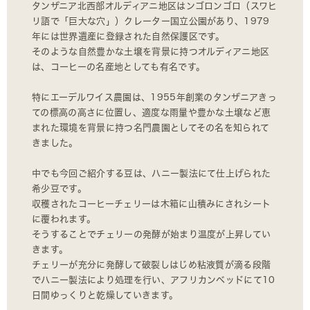
タンザニア北西部オルディアニ地区はンゴロンゴロ（スワヒ
リ語で「巨大な穴」）クレーター国立公園があり、1979
年には世界遺産に登録された自然保護区です。
そのような自然豊かな土壌を背景に持つオルディアニ地区
は、コーヒーの名産地としても有名です。
特にエーデルワイス農園は、1955年創業のタンザニアきっ
ての標高の高さに位置し、適度な雨量や豊かな土壌など恵
まれた環境を背景に持つ名門農園としてその名を知られて
きました。
中でも今回ご紹介する豆は、ハニー製法にて仕上げられた
希少豆です。
収穫されたコーヒーチェリーは木箱に山積みにされシート
に覆われます。
そうすることでチェリーの発酵が始まり温度が上昇してい
きます。
チェリーが充分に発酵して破裂しはじめ粘液質が滴る段階
でハニー製法により処理を行い、アフリカンベッドにて10
日間ゆっくりと乾燥していきます。