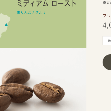
※豆
ブラ
4