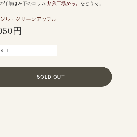
の詳細は
左
下のコラム
焙煎工場から。
をどうぞ。
ジル・グリーンアップル
,050円
SOLD OUT