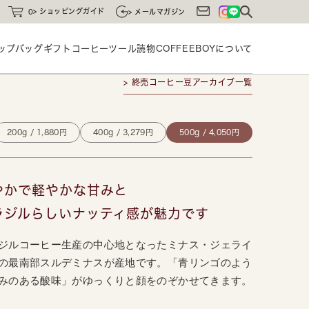
ショッピングガイド
0
メールマガジン
ップバッグ
ギフト
コーヒーツール
読物
COFFEEBOYに
ついて
> 終売コーヒー豆アーカイブ一覧
200g / 1,880円
400g / 3,279円
500g / 4,050円
やかで軽やかな甘みと
ラジルらしいナッティ感が魅力です
ジルコーヒー生産の中心地となったミナス・ジェライ
の最南部スルデミナスが産地です。「青リンゴのよう
みのある酸味」がゆっくりと顔をのぞかせてきます。