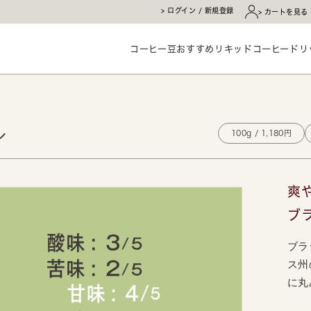
ログイン / 新規登録
カートを見る
コーヒー豆
おすすめ
リキッドコーヒー
ドリ
ル
100g / 1,180円
爽
ブ
ブラ
ス州
に丸