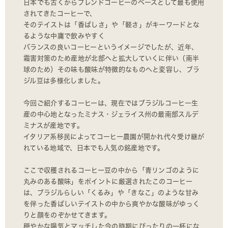
日本でも古くからブレンドコーヒーのベースとして最も使用
されてきたコーヒーで、
そのテイストは「香ばしさ」や「軽さ」がキーワードとな
るような中庸で飲みやすく
バランスの良いコーヒーというイメージでしたが、近年、
霜害対策のため産地が北部へと拡大していくに伴い（南半
球のため）その味も酸味が特徴的なものへと変容し、ブラ
ジル豆は多様化しました。
今回ご紹介するコーヒーは、現在ではブラジルコーヒー生
産の中心地となったミナス・ジェライス州の最南部スルデ
ミナスが産地です。
イタリア系移民によってコーヒー農園が開かれ代々受け継が
れている地域で、日本でも人気の銘産地です。
ここで収穫されるコーヒー豆の中から「青リンゴのように
丸みのある酸味」をポイントに厳選されたこのコーヒー
は、ブラジルらしい「くるみ」や「きなこ」のような甘み
を伴った香ばしいテイストの中から爽やかな酸味がゆっく
りと顔をのぞかせてきます。
穏やかな陽気とマッチした今の時期にぴったりの一杯にな