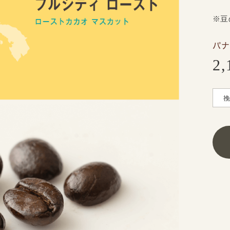
※豆
パ
2