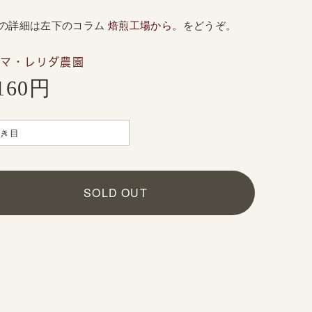
の詳細は
左
下のコラム
焙煎工場から。
をどうぞ。
ナマ・レリダ農園
,160円
SOLD OUT