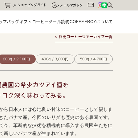
ショッピングガイド
0
メールマガジン
ップバッグ
ギフト
コーヒーツール
読物
COFFEEBOYに
ついて
> 終売コーヒー豆アーカイブ一覧
200g / 2,160円
400g / 3,800円
500g / 4,700円
門農園の希少カツアイ種を
りコク深く味わってみる。
から日本人には心地良い甘味のコーヒーとして親しま
きたパナマ産。今回のレリダも歴史のある農園です。
て今、革新的な技術を積極的に導入する農園主たちに
て新しいパナマ産が生まれています。