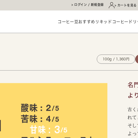
ログイン / 新規登録
カートを見る
コーヒー豆
おすすめ
リキッドコーヒー
ドリ
100g / 1,360円
名
よ
古く
れて
そし
よっ