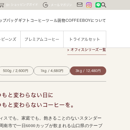
ショッピングガイド
0
メールマガジン
ップバッグ
ギフト
コーヒーツール
読物
COFFEEBOYに
ついて
ービーンズ
プレミアムコーヒー
トライアルセット
> オフィスシリーズ一覧
500g / 2,600円
1kg / 4,680円
3kg / 12,480円
つもと変わらない日に
つもと変わらないコーヒーを。
ィスでも。家庭でも。飽きることのないスタンダー
周南市で一日6000カップが飲まれる山口県のテーブ