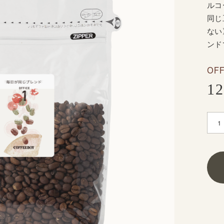
ルコ
同じ
ない
ンド
OF
1