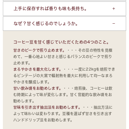
上手に保存すれば香りも味も長持ち。
なぜ？甘く感じるのでしょうか。
コーヒー豆を甘く感じていただくための4つのこと。
甘さのピークで煎り止めます。
・・・その豆の特性を見極
めて、一番心地よい甘さと感じるバランスのピークで煎り
止めます。
まろやかさを最大化します。
・・・一度に22kgを焙煎でき
るビンテージの大窯で輻射熱を最大に利用して均一なまろ
やかさを醸成します。
甘い飲み頃をお勧めします。
・・・焙煎後、コーヒーは飲
む時期によって味が変化します。甘く官能的な飲み頃をお
勧めします。
甘味を引き出す抽出法をお勧めします。
・・・抽出方法に
よって味わいは変わります。豆種を選ばず甘さを引き出す
ハンドドリップ法をお勧めします。