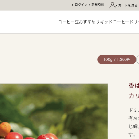
ログイン / 新規登録
カートを見る
コーヒー豆
おすすめ
リキッドコーヒー
ドリ
100g / 1,360円
香
カ
ドミ
有名
じ緯
す。