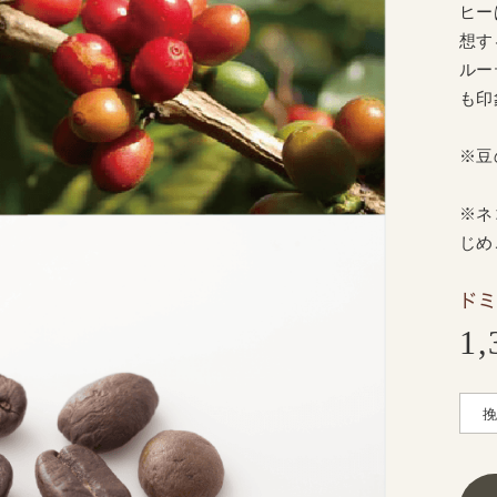
ヒー
想す
ルー
も印
※豆
※ネ
じめ
ドミ
1