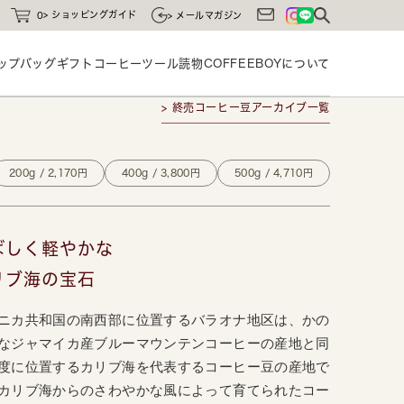
ショッピングガイド
0
メールマガジン
ップバッグ
ギフト
コーヒーツール
読物
COFFEEBOYに
ついて
> 終売コーヒー豆アーカイブ一覧
200g / 2,170円
400g / 3,800円
500g / 4,710円
ばしく軽やかな
リブ海の宝石
ニカ共和国の南西部に位置するバラオナ地区は、かの
なジャマイカ産ブルーマウンテンコーヒーの産地と同
度に位置するカリブ海を代表するコーヒー豆の産地で
カリブ海からのさわやかな風によって育てられたコー