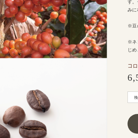
す。
みに
※豆
※ネ
じめ
コロ
6