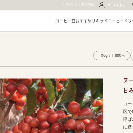
ログイン / 新規登録
カートを見る
コーヒー豆
おすすめ
リキッドコーヒー
ドリ
100g / 1,880円
ヌ
甘
コー
区で
呼ば
に遮