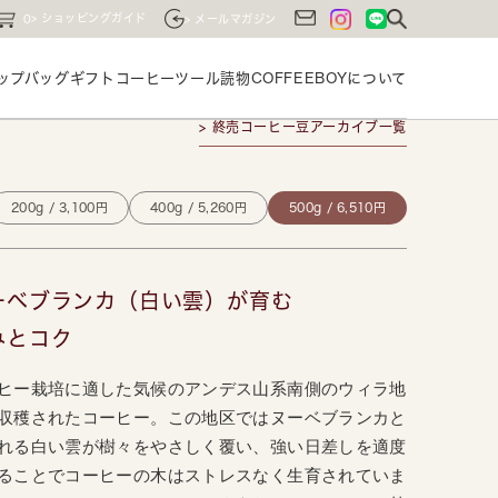
ショッピングガイド
0
メールマガジン
ップバッグ
ギフト
コーヒーツール
読物
COFFEEBOYに
ついて
> 終売コーヒー豆アーカイブ一覧
200g / 3,100円
400g / 5,260円
500g / 6,510円
ーベブランカ（白い雲）が育む
みとコク
ヒー栽培に適した気候のアンデス山系南側のウィラ地
収穫されたコーヒー。この地区ではヌーベブランカと
れる白い雲が樹々をやさしく覆い、強い日差しを適度
ることでコーヒーの木はストレスなく生育されていま