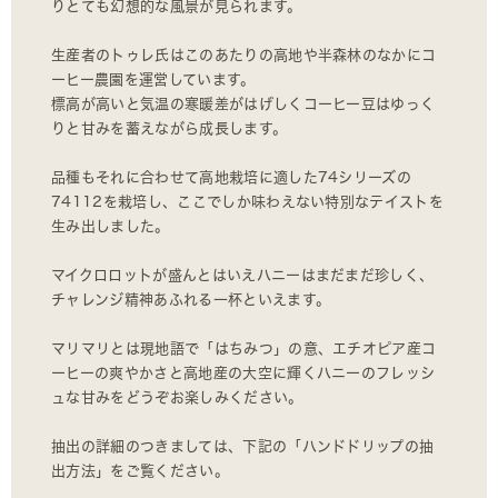
りとても幻想的な風景が見られます。
生産者のトゥレ氏はこのあたりの高地や半森林のなかにコ
ーヒー農園を運営しています。
標高が高いと気温の寒暖差がはげしくコーヒー豆はゆっく
りと甘みを蓄えながら成長します。
品種もそれに合わせて高地栽培に適した74シリーズの
74112を栽培し、ここでしか味わえない特別なテイストを
生み出しました。
マイクロロットが盛んとはいえハニーはまだまだ珍しく、
チャレンジ精神あふれる一杯といえます。
マリマリとは現地語で「はちみつ」の意、エチオピア産コ
ーヒーの爽やかさと高地産の大空に輝くハニーのフレッシ
ュな甘みをどうぞお楽しみください。
抽出の詳細のつきましては、下記の「ハンドドリップの抽
出方法」をご覧ください。