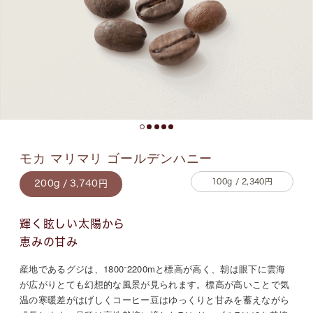
モカ マリマリ ゴールデンハニー
100g / 2,340円
200g / 3,740円
輝く眩しい太陽から
恵みの甘み
産地であるグジは、1800⁻2200mと標高が高く、朝は眼下に雲海
が広がりとても幻想的な風景が見られます。標高が高いことで気
温の寒暖差がはげしくコーヒー豆はゆっくりと甘みを蓄えながら