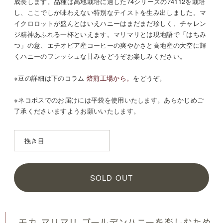
成長します。品種は高地栽培に適した74シリーズの74112を栽培
し、ここでしか味わえない特別なテイストを生み出しました。マ
イクロロットが盛んとはいえハニーはまだまだ珍しく、チャレン
ジ精神あふれる一杯といえます。マリマリとは現地語で「はちみ
つ」の意、エチオピア産コーヒーの爽やかさと高地産の大空に輝
くハニーのフレッシュな甘みをどうぞお楽しみください。
※豆の詳細は
下のコラム
焙煎工場から。
をどうぞ。
※ネコポスでのお届けには平袋を使用いたします。あらかじめご
了承くださいますようお願いいたします。
SOLD OUT
モカ マリマリ ゴールデンハニーを楽しむため