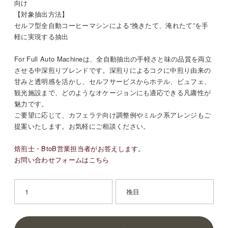
向け
【対象抽出方法】
セルフ型全自動コーヒーマシンによる“挽きたて、淹れたて”を手
軽に実現する抽出
For Full Auto Machineは、全自動抽出の手軽さと味の品質を両立
させる中深煎りブレンドです。深煎りによるコクに中煎り由来の
甘みと透明感を活かし、セルフサービスからホテル、ビュフェ、
観光施設まで、どのようなオケージョンにも適応できる凡庸性が
魅力です。
ご要望に応じて、カフェラテ向け調整例やミルク系アレンジもご
提案いたします。お気軽にご相談ください。
焙煎士・BtoB営業担当者がお答えします。
お問い合わせフォームはこちら