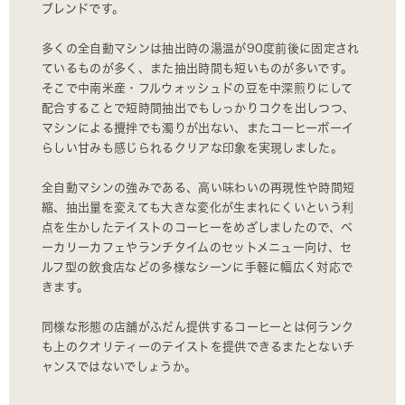
ブレンドです。
多くの全自動マシンは抽出時の湯温が90度前後に固定され
ているものが多く、また抽出時間も短いものが多いです。
そこで中南米産・フルウォッシュドの豆を中深煎りにして
配合することで短時間抽出でもしっかりコクを出しつつ、
マシンによる攪拌でも濁りが出ない、またコーヒーボーイ
らしい甘みも感じられるクリアな印象を実現しました。
全自動マシンの強みである、高い味わいの再現性や時間短
縮、抽出量を変えても大きな変化が生まれにくいという利
点を生かしたテイストのコーヒーをめざしましたので、ベ
ーカリーカフェやランチタイムのセットメニュー向け、セ
ルフ型の飲食店などの多様なシーンに手軽に幅広く対応で
きます。
同様な形態の店舗がふだん提供するコーヒーとは何ランク
も上のクオリティーのテイストを提供できるまたとないチ
ャンスではないでしょうか。