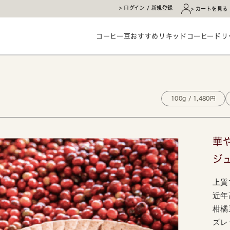
ログイン / 新規登録
カートを見る
コーヒー豆
おすすめ
リキッドコーヒー
ドリ
100g / 1,480円
華
ジ
上質
近年
柑橘
ズレ