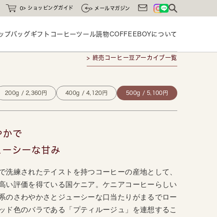
ショッピングガイド
0
メールマガジン
ップバッグ
ギフト
コーヒーツール
読物
COFFEEBOYに
ついて
> 終売コーヒー豆アーカイブ一覧
200g / 2,360円
400g / 4,120円
500g / 5,100円
やかで
ューシーな甘み
で洗練されたテイストを持つコーヒーの産地として、
高い評価を得ている国ケニア。ケニアコーヒーらしい
系のさわやかさとジューシーな口当たりがまるでロー
ッド色のバラである「プティルージュ」を連想するこ