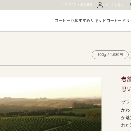
ログイン / 新規登録
カートを見る
コーヒー豆
おすすめ
リキッドコーヒー
ドリ
100g / 1,980円
老
思
ブラ
かわ
が魅
れた