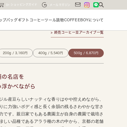
ショッピングガイド
0
メールマガジン
ップバッグ
ギフト
コーヒーツール
読物
COFFEEBOYに
ついて
> 終売コーヒー豆アーカイブ一覧
200g / 3,160円
400g / 5,540円
500g / 6,870円
舗の名店を
い浮かべながら
ジル産豆らしいナッティな香りはやや控えめながら、
りに力強いボディ感と長く余韻の残るさわやかな甘さ
力です。親日家でもある農園主が自身の農園で栽培さ
珍しい品種であるアララ種の木の中から、京都の老舗