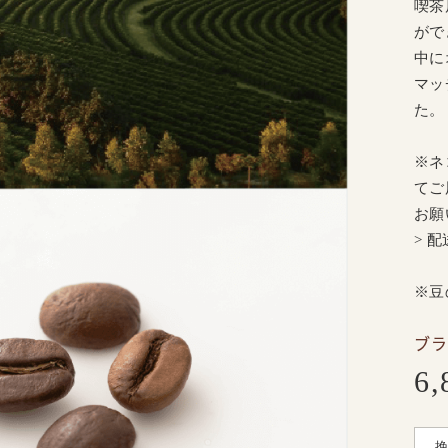
喫茶
がで
中に
マッ
た。
※ネ
てご
お願
> 
※豆
ブラ
6