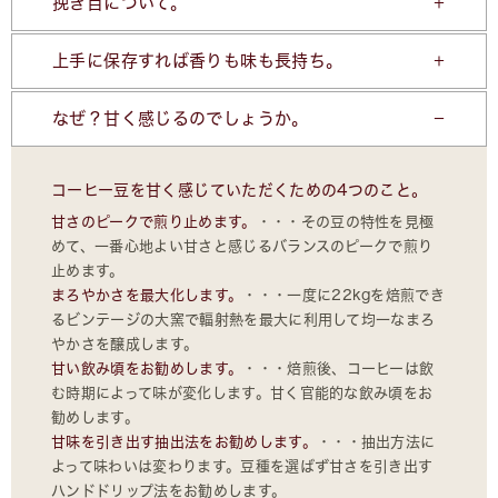
挽き目について。
上手に保存すれば香りも味も長持ち。
なぜ？甘く感じるのでしょうか。
コーヒー豆を甘く感じていただくための4つのこと。
甘さのピークで煎り止めます。
・・・その豆の特性を見極
めて、一番心地よい甘さと感じるバランスのピークで煎り
止めます。
まろやかさを最大化します。
・・・一度に22kgを焙煎でき
るビンテージの大窯で輻射熱を最大に利用して均一なまろ
やかさを醸成します。
甘い飲み頃をお勧めします。
・・・焙煎後、コーヒーは飲
む時期によって味が変化します。甘く官能的な飲み頃をお
勧めします。
甘味を引き出す抽出法をお勧めします。
・・・抽出方法に
よって味わいは変わります。豆種を選ばず甘さを引き出す
ハンドドリップ法をお勧めします。