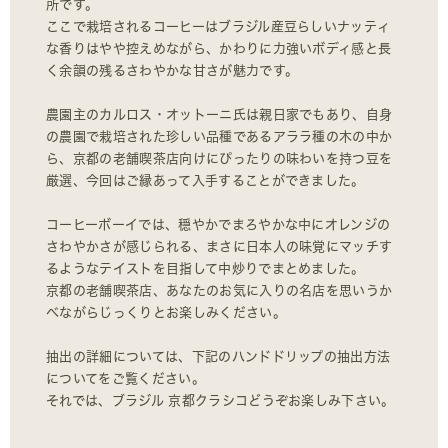
所です。
ここで栽培されるコーヒーはブラジル産豆らしいナッティ
な香りはやや控えめながら、かわりに力強いボディ感と長
く余韻の残るさわやかな甘さが魅力です。
農園主のカルロス・オットーニ氏は親日家でもあり、自身
の農園で栽培された珍しい品種であるアララ種の木の中か
ら、京都の老舗喫茶店向けにぴったりの味わいを持つ豆を
厳選、今回はご縁あって入手することができました。
コーヒーボーイでは、穏やかでまろやかな中にオレンジの
さわやかさが感じられる、まさに日本人の味覚にマッチす
るようなテイストを目指して中炒りでまとめました。
京都の老舗喫茶店、あなたのお気に入りの名店を思いうか
べながらじっくりとお楽しみください。
抽出の詳細については、下記のハンドドリップの抽出方法
についてをご覧ください。
それでは、ブラジル 京都クラシコどうぞお楽しみ下さい。