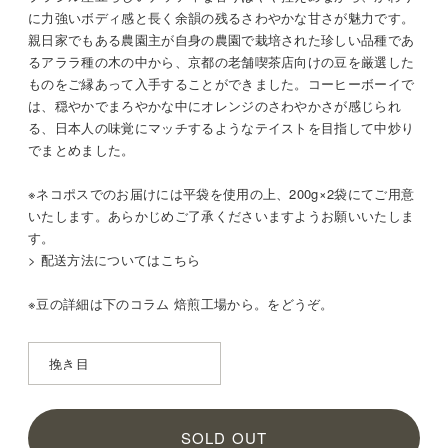
に力強いボディ感と長く余韻の残るさわやかな甘さが魅力です。
親日家でもある農園主が自身の農園で栽培された珍しい品種であ
るアララ種の木の中から、京都の老舗喫茶店向けの豆を厳選した
ものをご縁あって入手することができました。コーヒーボーイで
は、穏やかでまろやかな中にオレンジのさわやかさが感じられ
る、日本人の味覚にマッチするようなテイストを目指して中炒り
でまとめました。
※ネコポスでのお届けには平袋を使用の上、200g×2袋にてご用意
いたします。あらかじめご了承くださいますようお願いいたしま
す。
> 配送方法についてはこちら
※豆の詳細は
下のコラム 焙煎工場から。をどうぞ。
SOLD OUT