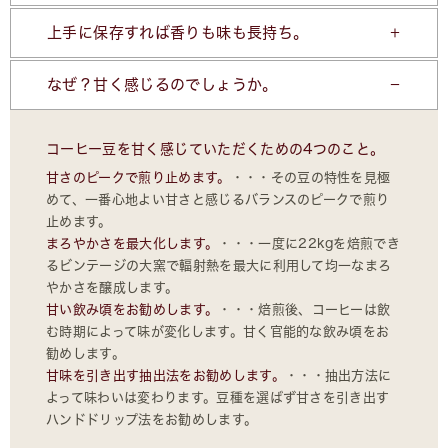
上手に保存すれば香りも味も長持ち。
なぜ？甘く感じるのでしょうか。
コーヒー豆を甘く感じていただくための4つのこと。
甘さのピークで煎り止めます。
・・・その豆の特性を見極
めて、一番心地よい甘さと感じるバランスのピークで煎り
止めます。
まろやかさを最大化します。
・・・一度に22kgを焙煎でき
るビンテージの大窯で輻射熱を最大に利用して均一なまろ
やかさを醸成します。
甘い飲み頃をお勧めします。
・・・焙煎後、コーヒーは飲
む時期によって味が変化します。甘く官能的な飲み頃をお
勧めします。
甘味を引き出す抽出法をお勧めします。
・・・抽出方法に
よって味わいは変わります。豆種を選ばず甘さを引き出す
ハンドドリップ法をお勧めします。