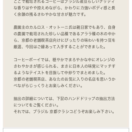
ここで栽培されるコーヒーはブラジル産豆らしいナッティ
な香りはやや控えめながら、かわりに力強いボディ感と長
く余韻の残るさわやかな甘さが魅力です。
農園主のカルロス・オットーニ氏は親日家でもあり、自身
の農園で栽培された珍しい品種であるアララ種の木の中か
ら、京都の老舗喫茶店向けにぴったりの味わいを持つ豆を
厳選、今回はご縁あって入手することができました。
コーヒーボーイでは、穏やかでまろやかな中にオレンジの
さわやかさが感じられる、まさに日本人の味覚にマッチす
るようなテイストを目指して中炒りでまとめました。
京都の老舗喫茶店、あなたのお気に入りの名店を思いうか
べながらじっくりとお楽しみください。
抽出の詳細については、下記のハンドドリップの抽出方法
についてをご覧ください。
それでは、ブラジル 京都クラシコどうぞお楽しみ下さい。