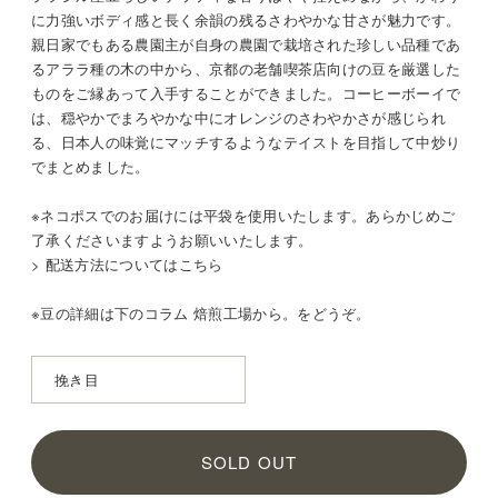
に力強いボディ感と長く余韻の残るさわやかな甘さが魅力です。
親日家でもある農園主が自身の農園で栽培された珍しい品種であ
るアララ種の木の中から、京都の老舗喫茶店向けの豆を厳選した
ものをご縁あって入手することができました。コーヒーボーイで
は、穏やかでまろやかな中にオレンジのさわやかさが感じられ
る、日本人の味覚にマッチするようなテイストを目指して中炒り
でまとめました。
※ネコポスでのお届けには平袋を使用いたします。あらかじめご
了承くださいますようお願いいたします。
> 配送方法についてはこちら
※豆の詳細は
下のコラム 焙煎工場から。をどうぞ。
SOLD OUT