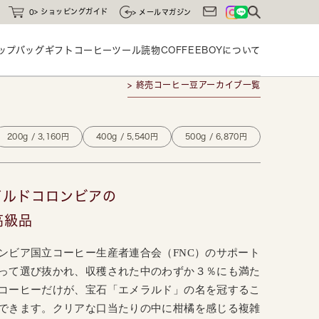
ショッピングガイド
0
メールマガジン
ップバッグ
ギフト
コーヒーツール
読物
COFFEEBOYに
ついて
> 終売コーヒー豆アーカイブ一覧
200g / 3,160円
400g / 5,540円
500g / 6,870円
イルドコロンビアの
高級品
ンビア国立コーヒー生産者連合会（FNC）のサポート
って選び抜かれ、収穫された中のわずか３％にも満た
コーヒーだけが、宝石「エメラルド」の名を冠するこ
できます。クリアな口当たりの中に柑橘を感じる複雑