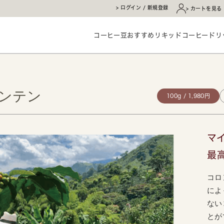
ログイン / 新規登録
カートを見る
コーヒー豆
おすすめ
リキッドコーヒー
ドリ
ウンテン
100g / 1,980円
マ
最
コロ
によ
ない
とが