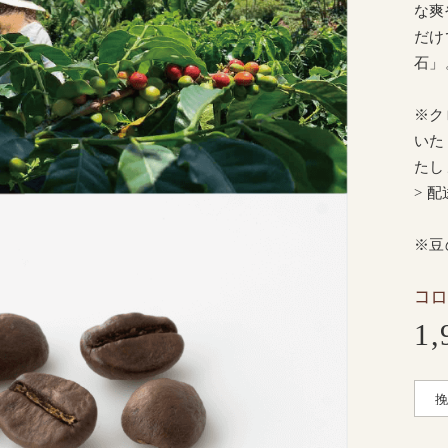
な爽
だけ
石」
※ク
いた
たし
> 
※豆
コロ
1