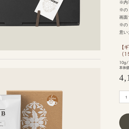
※内
※の
画面
※の
意い
【
（1
10g/
本体価
4