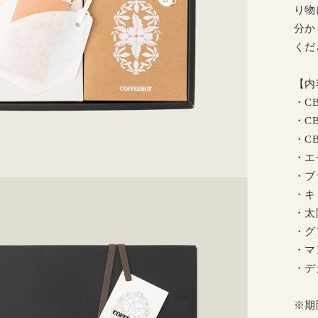
り物
分か
くだ
【内
・C
・C
・C
・エ
・ブ
・キ
・太
・グ
・マ
・デ
※期