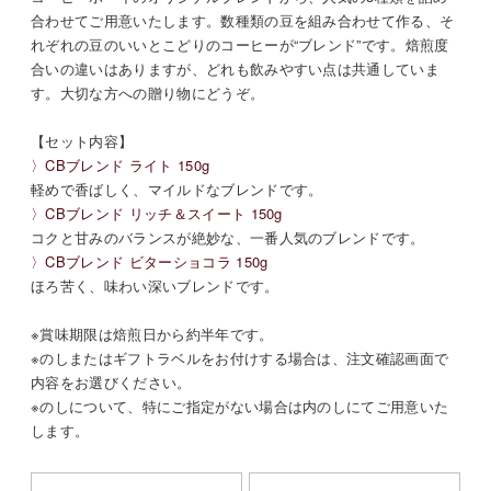
合わせてご用意いたします。数種類の豆を組み合わせて作る、そ
れぞれの豆のいいとこどりのコーヒーが“ブレンド”です。焙煎度
合いの違いはありますが、どれも飲みやすい点は共通していま
す。大切な方への贈り物にどうぞ。
【セット内容】
〉CBブレンド ライト 150g
軽めで香ばしく、マイルドなブレンドです。
〉CBブレンド リッチ＆スイート 150g
コクと甘みのバランスが絶妙な、一番人気のブレンドです。
〉CBブレンド ビターショコラ 150g
ほろ苦く、味わい深いブレンドです。
※賞味期限は焙煎日から約半年です。
※のしまたはギフトラベルをお付けする場合は、注文確認画面で
内容をお選びください。
※のしについて、特にご指定がない場合は内のしにてご用意いた
します。