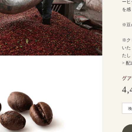
ーヒ
を感
※豆
※ク
いた
たし
> 
グア
4