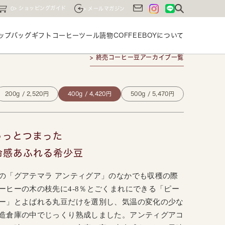
ショッピングガイド
0
メールマガジン
ップバッグ
ギフト
コーヒーツール
読物
COFFEEBOYに
ついて
> 終売コーヒー豆アーカイブ一覧
200g / 2,520円
400g / 4,420円
500g / 5,470円
ゅっとつまった
命感あふれる希少豆
の「グアテマラ アンティグア」のなかでも収穫の際
ーヒーの木の枝先に4-8％とごくまれにできる「ピー
ー」とよばれる丸豆だけを選別し、気温の変化の少な
造倉庫の中でじっくり熟成しました。アンティグアコ