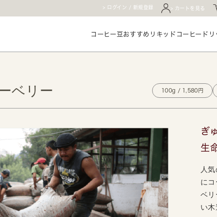
ログイン / 新規登録
カートを見る
コーヒー豆
おすすめ
リキッドコーヒー
ドリ
ピーベリー
100g / 1,580円
ぎ
生
人気
にコ
ベリ
い木