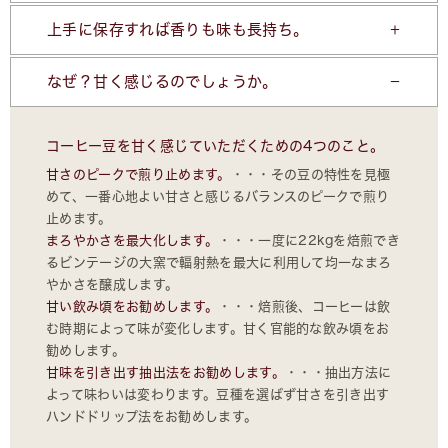
上手に保存すれば香りも味も長持ち。
なぜ？甘く感じるのでしょうか。
コーヒー豆を甘く感じていただくための4つのこと。
甘さのピークで煎り止めます。
・・・その豆の特性を見極
めて、一番心地よい甘さと感じるバランスのピークで煎り
止めます。
まろやかさを最大化します。
・・・一度に22kgを焙煎でき
るビンテージの大窯で輻射熱を最大に利用して均一なまろ
やかさを醸成します。
甘い飲み頃をお勧めします。
・・・焙煎後、コーヒーは飲
む時期によって味が変化します。甘く官能的な飲み頃をお
勧めします。
甘味を引き出す抽出法をお勧めします。
・・・抽出方法に
よって味わいは変わります。豆種を選ばず甘さを引き出す
ハンドドリップ法をお勧めします。